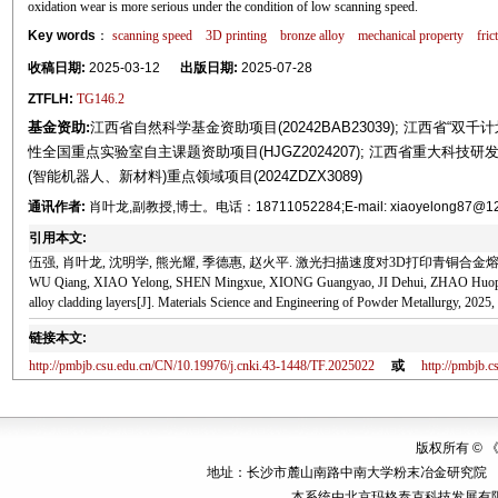
oxidation wear is more serious under the condition of low scanning speed.
Key words
：
scanning speed
3D printing
bronze alloy
mechanical property
fric
收稿日期:
2025-03-12
出版日期:
2025-07-28
ZTFLH:
TG146.2
基金资助:
江西省自然科学基金资助项目(20242BAB23039); 江西省“双千计划
性全国重点实验室自主课题资助项目(HJGZ2024207); 江西省重大科技研发专
(智能机器人、新材料)重点领域项目(2024ZDZX3089)
通讯作者:
肖叶龙,副教授,博士。电话：18711052284;E-mail: xiaoyelong87@1
引用本文:
伍强, 肖叶龙, 沈明学, 熊光耀, 季德惠, 赵火平. 激光扫描速度对3D打印青铜合金熔覆层组
WU Qiang, XIAO Yelong, SHEN Mingxue, XIONG Guangyao, JI Dehui, ZHAO Huoping. Eff
alloy cladding layers[J]. Materials Science and Engineering of Powder Metallurgy, 2025,
链接本文:
http://pmbjb.csu.edu.cn/CN/10.19976/j.cnki.43-1448/TF.2025022
或
http://pmbjb.
版权所有 ©
地址：长沙市麓山南路中南大学粉末冶金研究院 邮编：410
本系统由
北京玛格泰克科技发展有