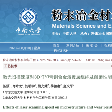
首页
|
期刊介绍
|
编 委 会
|
投稿
2026年08月10日 星期一
ENGLISH
粉末冶金材料科学与工程
2025
,
Vol. 30
Issue (3)
:
224-232 DOI: 10.19976/j.cnki.
工艺技术
激光扫描速度对3D打印青铜合金熔覆层组织及耐磨性
1
2
2
2
2
2
伍强
, 肖叶龙
, 沈明学
, 熊光耀
, 季德惠
, 赵火平
1.华东交通大学 理学院,南昌 330013;
2.华东交通大学 材料科学与工程学院,南昌 330013
Effects of laser scanning speed on microstructure and wear resis