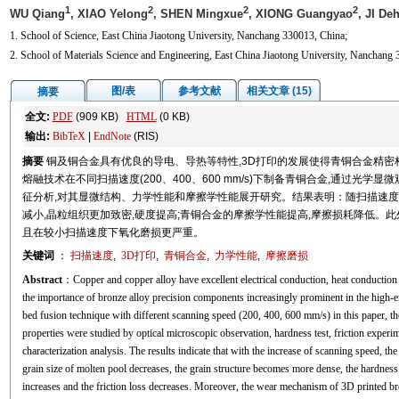
1
2
2
2
WU Qiang
, XIAO Yelong
, SHEN Mingxue
, XIONG Guangyao
, JI De
1. School of Science, East China Jiaotong University, Nanchang 330013, China;
2. School of Materials Science and Engineering, East China Jiaotong University, Nanchang
图/表
参考文献
相关文章 (15)
摘要
全文:
PDF
(909 KB)
HTML
(0 KB)
输出:
BibTeX
|
EndNote
(RIS)
摘要
铜及铜合金具有优良的导电、导热等特性,3D打印的发展使得青铜合金精
熔融技术在不同扫描速度(200、400、600 mm/s)下制备青铜合金,通过光学
征分析,对其显微结构、力学性能和摩擦学性能展开研究。结果表明：随扫描速度
减小,晶粒组织更加致密,硬度提高;青铜合金的摩擦学性能提高,摩擦损耗降低。此
且在较小扫描速度下氧化磨损更严重。
关键词
：
扫描速度
,
3D打印
,
青铜合金
,
力学性能
,
摩擦磨损
Abstract
：Copper and copper alloy have excellent electrical conduction, heat conduction 
the importance of bronze alloy precision components increasingly prominent in the high-
bed fusion technique with different scanning speed (200, 400, 600 mm/s) in this paper, the
properties were studied by optical microscopic observation, hardness test, friction exp
characterization analysis. The results indicate that with the increase of scanning speed, th
grain size of molten pool decreases, the grain structure becomes more dense, the hardness 
increases and the friction loss decreases. Moreover, the wear mechanism of 3D printed b