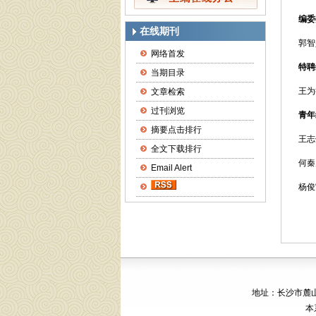
编委
在线期刊
郭智
网络首发
特聘
当期目录
王为
文章检索
过刊浏览
青年
摘要点击排行
王志
全文下载排行
何秦
Email Alert
杨俊
地址：长沙市麓山南
本