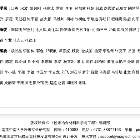
委员：
江勇
宋波
黎兴刚 张晓泳 雷前 李专 孙加林 杜娟 郭威 刘秀波 疏瑞文 阴慧琴
兴 罗霞 高朋召 陈宇强 赵大鹏 马胜灿 胡标 刘树红 李瑞迪 孙明轩 程继贵 陈超 向阳
编委：
刘昌明
宋燕利
徐义库
姚辽军
郭俊德 周亮君 刘仕元 帅三三 尹健 周海滨 陈洋 
得 辛龙 叶志云 张德印
编委：
杨晶晶
李国栋
郭磊
郑晓航
谭彦妮
顾及
金成国
曲芳 李瑜华 张克宇 吕皓 
伟 陈杰 郝玲娟 胡小刚 李东阳 李洁 杨立凯 张飞
周伟 郭柏松 张翔 豆艳坤 孙璐 
川 李小强 李尧 李银 李玉华 李云龙 刘飞 刘石球 罗宁 吕蒙 马海强 马培培 张文 邱博
宙 姚丽莹 于爽 原志鹏 张宝光 赵超 赵普 周晓胜 朱建
版权所有 © 《粉末冶金材料科学与工程》编辑部
路中南大学粉末冶金研究院 邮编：410083 电话：0731-88877163 邮箱：pmbjb@
系统由
北京玛格泰克科技发展有限公司
设计开发 技术支持：
support@magtech.com