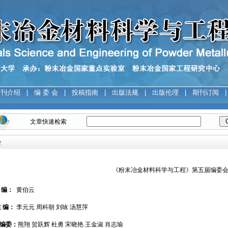
期刊介绍
|
编 委 会
|
投稿指南
|
出版法规
|
出版伦理
|
期刊订阅
文章快速检索
会
《粉末冶金材料科学与工程》第五届编委
编：
黄伯云
主 编：
李元元 周科朝 刘咏 汤慧萍
编委：
熊翔
贺跃辉
杜勇
宋晓艳
王金淑
肖志瑜