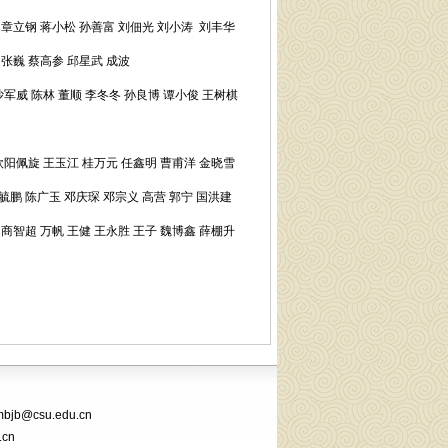
 章立钢 蒋小松 孙善富 刘佃光 刘小涛 刘丰华
 张巍 蔡高参 邱星武 成波
沙军威 陈林 董顺 李冬冬 孙良博 谭小俊 王树棋
欧阳佩旋 王玉江 桂万元 任鑫明 曹甫洋 金晓雪
曹毓鹏 陈广玉 邓庆琛 邓宗义 高营 郭宁 国洪建
 商智超 万帆 王健 王永胜 王子 魏博鑫 薛棚升
csu.edu.cn
.cn