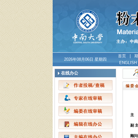
首页
|
2026年08月06日 星期四
ENGLISH
在线办公
编 委 
主 
副 
顾问