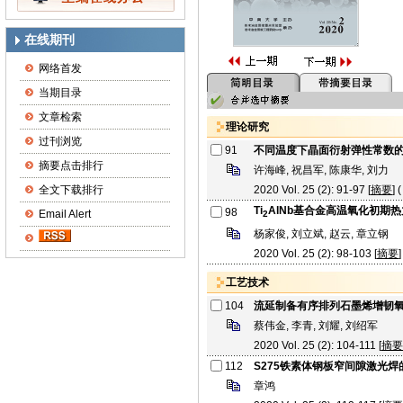
在线期刊
网络首发
当期目录
文章检索
理论研究
过刊浏览
91
不同温度下晶面衍射弹性常数
摘要点击排行
许海峰, 祝昌军, 陈康华, 刘力
全文下载排行
2020 Vol. 25 (2): 91-97 [
摘要
] (
Ti
AlNb基合金高温氧化初期
98
Email Alert
2
杨家俊, 刘立斌, 赵云, 章立钢
2020 Vol. 25 (2): 98-103 [
摘要
]
工艺技术
104
流延制备有序排列石墨烯增韧
蔡伟金, 李青, 刘耀, 刘绍军
2020 Vol. 25 (2): 104-111 [
摘要
112
S275铁素体钢板窄间隙激光
章鸿