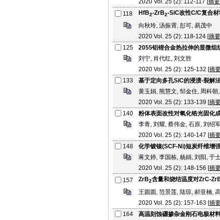
2020 Vol. 25 (2): 112-117 [
摘要
HfB
-ZrB
-SiC改性C/C复
118
2
2
向秋玲, 汤振霄, 彭可, 易茂中
2020 Vol. 25 (2): 118-124 [
摘
125
2055铝锂合金热拉伸的显微
刘宁, 肖代红, 刘文胜
2020 Vol. 25 (2): 125-132 [
摘
133
基于定向多孔SiC的浸渍-裂解
黄玉娟, 熊慧文, 邹金住, 周科朝,
2020 Vol. 25 (2): 133-139 [
摘
140
粉体表面改性对氧化锆光固化
李青, 刘耀, 蔡伟金, 石原, 刘绍
2020 Vol. 25 (2): 140-147 [
摘
148
化学镀镍(SCF-Ni)短炭纤
蒋文婷, 李国栋, 杨娟, 刘阳, 于
2020 Vol. 25 (2): 148-156 [
摘
ZrB
含量和烧结温度对ZrC-Zr
157
2
王圆圆, 范景莲, 陆琼, 郝亚楠, 
2020 Vol. 25 (2): 157-163 [
摘
164
高温刻蚀硼掺杂金刚石电极材