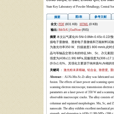
State Key Laboratory of Powder Metallurgy, Central So
图/表
参考文献
摘要
全文:
PDF
(831 KB)
HTML
(0 KB)
输出:
BibTeX
|
EndNote
(RIS)
摘要
本文以气雾化Al-5Ni-0.8Mn-0.4Sc-
描电子显微镜、透射电子显微镜和万能材料试验
为激光功率350 W、扫描速度1 800 mm/s,
晶与等轴晶交替分布的特征,Mn、Sc、Zr元
强度为(438±11.99) MPa,屈服强度为(306 ±17
(9.0±1.6)%。其强化主要源于纳米级Al₃N
关键词
：
激光粉末床熔融
,
铝合金
,
致密度
,
显
Abstract
：Al-Ni-Mn-Sc-Zr alloy was fabricated usi
fusion. The effects of laser power and scanning speed
scanning electron microscope, transmission electron m
parameters are a laser power of 350 W and a scanning
observable macroscopic cracks. The alloy consists of
columnar and equiaxed morphologies. Mn, Sc, and Zr ele
nanoscale. The alloy exhibits excellent mechanical pro
strength, and elongation is (438±11.99) MPa, (306 ±1