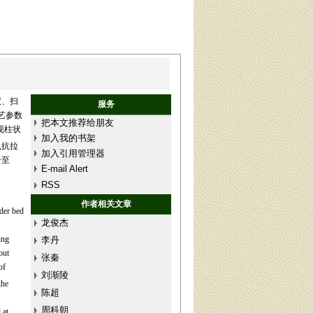
仪、扫
服务
艺参数
把本文推荐给朋友
现柱状
加入我的书架
,抗拉
加入引用管理器
升至
E-mail Alert
RSS
作者相关文章
der bed
龙俊杰
ing
李丹
out
张秦
of
刘渐陵
the
陈超
周科朝
 at