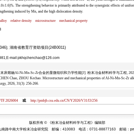
0±1.6)%. The strengthening behavior is primarily attributed to the synergistic effects of unifo
engthening induced by Mn, and the high dislocation density.
alloy
relative density
microstructure
mechanical property
3
6); 湖南省教育厅资助项目(24B0011)
E-mail:pkhqchenchao@126.com
床熔融Al-Ni-Mn-Sc-Zr合金的显微组织和力学性能[J]. 粉末冶金材料科学与工程, 2026, 31(3
EN Chao, ZHOU Kechao. Microstructure and mechanical properties of Al-Ni-Mn-Sc-Zr alloy 
urgy, 2026, 31(3): 256-266.
8/TF.2026004
或
http://pmbjb.csu.edu.cn/CN/Y2026/V31/I3/256
版权所有 © 《粉末冶金材料科学与工程》编辑部
路中南大学粉末冶金研究院 邮编：410083 电话：0731-88877163 邮箱：pmbjb@