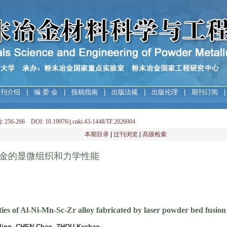
期刊介绍
|
编 委 会
|
投稿指南
|
出版法规
|
出版伦理
|
期刊订阅
)
:
256-266 DOI: 10.19976/j.cnki.43-1448/TF.2026004
本期目录
|
过刊浏览
|
高级检索
Zr合金的显微组织和力学性能
es of Al-Ni-Mn-Sc-Zr alloy fabricated by laser powder bed fusion
nling, CHEN Chao, ZHOU Kechao