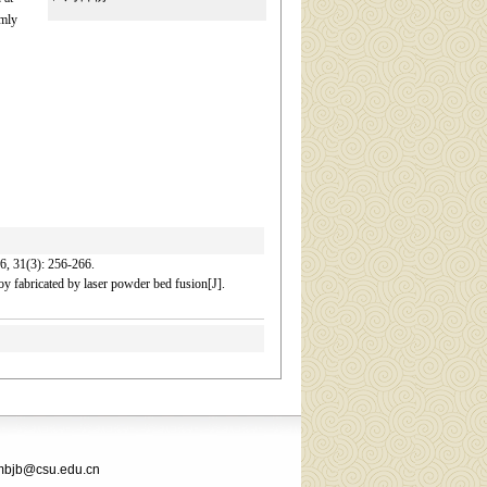
rmly
): 256-266.
fabricated by laser powder bed fusion[J].
csu.edu.cn