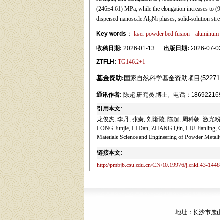
(246±4.61) MPa, while the elongation increases to (9.
dispersed nanoscale Al
Ni phases, solid-solution str
3
Key words
：
laser powder bed fusion
aluminum 
收稿日期:
2026-01-13
出版日期:
2026-07-0
ZTFLH:
TG146.2+1
基金资助:
国家自然科学基金资助项目(5227104
通讯作者:
陈超,研究员,博士。电话：18692216981;
引用本文:
龙俊杰, 李丹, 张秦, 刘渐陵, 陈超, 周科朝. 激光粉末
LONG Junjie, LI Dan, ZHANG Qin, LIU Jianling, CH
Materials Science and Engineering of Powder Metall
链接本文:
http://pmbjb.csu.edu.cn/CN/10.19976/j.cnki.43-144
地址：长沙市麓山南