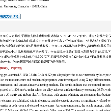
uth University, Changsha 410083, China
相关文章 (15)
0.2Zr预合金粉末为原料,采用激光粉末床熔融技术制备Al-Ni-Mn-Sc-Zr合金。通过X射线衍射
机等研究激光功率和扫描速度对合金显微组织和力学性能的影响。结果表明：最优工
此时合金相对密度超过99.5%且无宏观裂纹。合金由α-Al基体与条带状Al
Ni相组成,晶粒呈
3
素固溶于基体中,共晶组织细化至纳米尺度。合金表现出优异的室温与高温力学性能,室温下
.14) MPa,伸长率为(6.3±0.4)%;300 ℃下,屈服强度仍保持在(246±4.61) MPa,伸长率提
i相的弥散分布、Mn的固溶强化和高位错密度的协同作用。
微组织
,
力学性能
ng gas-atomized Al-5Ni-0.8Mn-0.4Sc-0.2Zr pre-alloyed powder as raw materials by laser pow
 on the microstructure and mechanical properties were investigated using X-ray diffractometer,
icroscope, and universal material testing machine. The results indicate that the optimal process
 speed of 1 800 mm/s, under which the alloy achieves a relative density exceeding 99.5% with
 an α-Al matrix and ribbon-like Al
Ni phases, with grains exhibiting an alternating distribution 
3
ments are solubilized within the matrix, and the eutectic structure is significantly refined to 
perties at both room and elevated temperatures. At room temperature, the tensile strength, yield
7.14) MPa, and (6.3±0.4)%, respectively. When test at 300 ℃, the yield strength is maintained