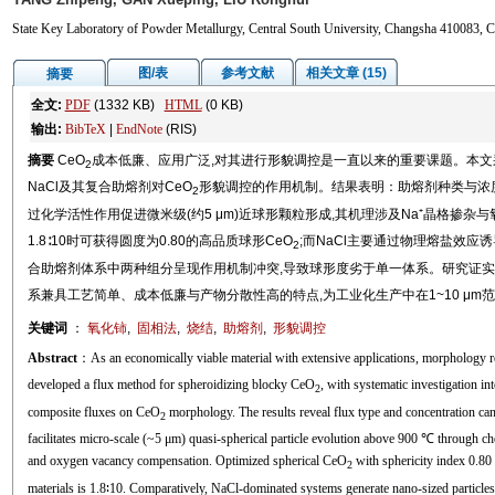
State Key Laboratory of Powder Metallurgy, Central South University, Changsha 410083, C
图/表
参考文献
相关文章 (15)
摘要
全文:
PDF
(1332 KB)
HTML
(0 KB)
输出:
BibTeX
|
EndNote
(RIS)
摘要
CeO
成本低廉、应用广泛,对其进行形貌调控是一直以来的重要课题。本文
2
NaCl及其复合助熔剂对CeO
形貌调控的作用机制。结果表明：助熔剂种类与浓度
2
过化学活性作用促进微米级(约5 μm)近球形颗粒形成,其机理涉及Na⁺晶格掺杂与氧空
1.8∶10时可获得圆度为0.80的高品质球形CeO
;而NaCl主要通过物理熔盐效应诱
2
合助熔剂体系中两种组分呈现作用机制冲突,导致球形度劣于单一体系。研究证实
系兼具工艺简单、成本低廉与产物分散性高的特点,为工业化生产中在1~10 μm
关键词
：
氧化铈
,
固相法
,
烧结
,
助熔剂
,
形貌调控
Abstract
：As an economically viable material with extensive applications, morphology 
developed a flux method for spheroidizing blocky CeO
, with systematic investigation i
2
composite fluxes on CeO
morphology. The results reveal flux type and concentration can 
2
facilitates micro-scale (~5 μm) quasi-spherical particle evolution above 900 ℃ through ch
and oxygen vacancy compensation. Optimized spherical CeO
with sphericity index 0.80
2
materials is 1.8∶10. Comparatively, NaCl-dominated systems generate nano-sized particles