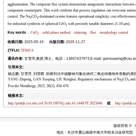
agglomeration. The composite flux system demonstrate antagonistic interactions between c
component counterparts. This work confirms that process regulation can overcome intrins
control. The Na
CO
-dominated system features operational simplicity, cost-effectiveness,
2
3
for industrial synthesis of spherical CeO
with precisely tunable diameters (1-10 μm).
2
Key words
：
CeO
solid-phase method
sintering
flux
morphology control
2
收稿日期:
2025-05-16
出版日期:
2025-11-27
ZTFLH:
TF845.6
通讯作者:
甘雪萍,教授,博士。电话：13607437973;E-mail: ganxueping@csu.e
引用本文:
杨志鹏, 甘雪萍, 刘荣辉. 助熔剂法中碳酸钠与氯化钠对二氧化铈微纳米形貌的调控机制[J]. 
YANG Zhipeng, GAN Xueping, LIU Ronghui. Regulatory mechanisms of Na
CO
and 
2
3
Powder Metallurgy, 2025, 30(5): 456-470.
链接本文:
http://pmbjb.csu.edu.cn/CN/10.19976/j.cnki.43-1448/TF.2025046
或
http://pmbjb.
版权所有 ©
地址：长沙市麓山南路中南大学粉末冶金研究院 邮编：410