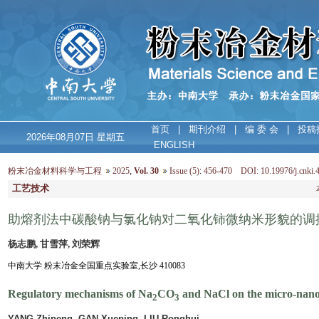
首页
|
期刊介绍
|
编 委 会
|
投稿
2026年08月07日 星期五
ENGLISH
粉末冶金材料科学与工程
2025
,
Vol. 30
Issue (5)
:
456-470 DOI: 10.19976/j.cnki.
工艺技术
助熔剂法中碳酸钠与氯化钠对二氧化铈微纳米形貌的调
杨志鹏, 甘雪萍, 刘荣辉
中南大学 粉末冶金全国重点实验室,长沙 410083
Regulatory mechanisms of Na
CO
and NaCl on the micro-nan
2
3
YANG Zhipeng, GAN Xueping, LIU Ronghui