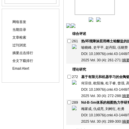
在线期刊
网络首发
当期目录
综合评述
文章检索
261
热/环境障涂层用稀土铪酸盐的
过刊浏览
喻晓峰, 史平平, 赵丹阳, 伍晓赞
摘要点击排行
DOI: 10.19976/j.cnki.43-1448
2025 Vol. 30 (4): 261-271 [
摘
全文下载排行
Email Alert
理论研究
272
基于有限元和机器学习的全陶
何宗倍, 欧阳瀚, 杜子睿, 曾强, 
DOI: 10.19976/j.cnki.43-1448
2025 Vol. 30 (4): 272-288 [
摘
289
Nd-B-Sm体系的相图热力学研
梅家成, 仇成亮, 刘树红, 杜勇
DOI: 10.19976/j.cnki.43-1448
2025 Vol. 30 (4): 289-300 [
摘