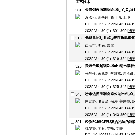
工艺技术
金属钽表面制备MoSi
/Y
O
涂
301
2
2
3
袁松泉, 袁铁锤, 蔺仕琦, 王飞
DOI: 10.19976/j.cnki.43-1448
2025 Vol. 30 (4): 301-309 [
摘
低载量IrO
-RuO
酸性析氧催化
310
2
2
白宗哲, 李丽, 雷霆
DOI: 10.19976/j.cnki.43-1448
2025 Vol. 30 (4): 310-324 [
摘
快速合成超细CuSnNi纳米颗
325
张莹萍, 宋逸剑, 李维杰, 周承商,
DOI: 10.19976/j.cnki.43-1448
2025 Vol. 30 (4): 325-342 [
摘
粉末热挤压制备原位纳米Al
O
343
2
3
匡蜀黔, 张良贤, 张涛, 姜腾蛟, 
DOI: 10.19976/j.cnki.43-1448
2025 Vol. 30 (4): 343-350 [
摘
351
轻质FCI/SCI/PU复合泡沫的
魏梦婷, 李专, 罗衡, 李静