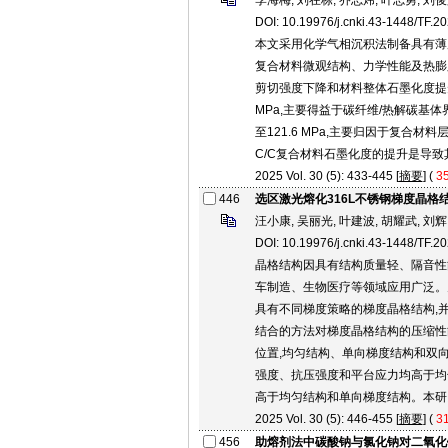
李海梅, 刘在栋, 乔志炜, 叶志勇, 刘俊
DOI: 10.19976/j.cnki.43-1448/TF.2
本文采用化学气相沉积法制备具有薄层
复合材料微观结构、力学性能及热膨
剪切强度下降和材料整体石墨化度提升。热
MPa,主要得益于碳纤维/热解碳基体界
至121.6 MPa,主要归因于复合
C/C复合材料石墨化度的提升是导
2025 Vol. 30 (5): 433-445 [
摘要
] (
3
446
选区激光熔化316L不锈钢梯度晶格
汪小康, 吴丽光, 叶建波, 胡耀武, 刘辉
DOI: 10.19976/j.cnki.43-1448/TF.2
晶格结构因具有结构质量轻、隔音性
车制造、生物医疗等领域应用广泛。
具有不同梯度策略的梯度晶格结构,
结合的方法对梯度晶格结构的压缩性
位置,均匀结构、单向梯度结构和双
强度、抗压强度和平台应力均高于均
高于均匀结构和单向梯度结构。本研
2025 Vol. 30 (5): 446-455 [
摘要
] (
3
456
助熔剂法中碳酸钠与氯化钠对二氧化