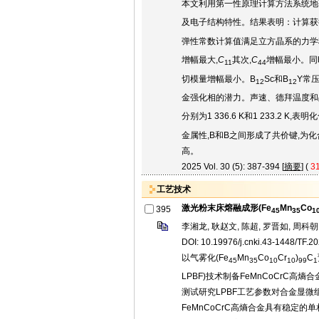
本文利用第一性原理计算方法系统地
及电子结构特性。结果表明：计算获
弹性常数计算值满足立方晶系的力学
增幅最大,
C
其次,
C
增幅最小。同时
11
44
切模量增幅最小。B
Sc和B
Y常压
12
12
金强化相的潜力。声速、德拜温度和晶
分别为1 336.6 K和1 233.2
金属性,B和B之间形成了共价键,为
高。
2025 Vol. 30 (5): 387-394 [
摘要
] (
3
工艺技术
激光粉末床熔融成形(Fe
Mn
Co
395
45
35
1
李湘龙, 耿赵文, 陈超, 罗晋如, 周科朝
DOI: 10.19976/j.cnki.43-1448/TF.2
以气雾化(Fe
Mn
Co
Cr
)
C
45
35
10
10
99
1
LPBF)技术制备FeMnCoCrC
测试研究LPBF工艺参数对合金显
FeMnCoCrC高熵合金具有稳定的