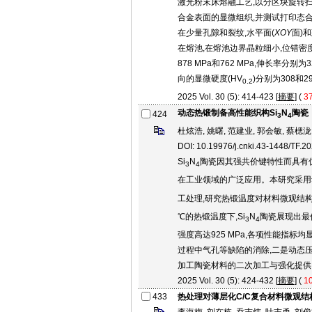
激光粉末床熔融工艺,以分区块旋转扫
合金表面的显微组织,并测试打印态合
在少量孔隙和裂纹,水平面(
XOY
面)和
在熔池,在熔池边界晶粒细小,位错密
878 MPa和762 MPa,伸长率分
向的显微硬度(HV
)分别为308和2
0.2
2025 Vol. 30 (5): 414-423 [
摘要
] (
3
动态热锻制备高性能织构Si
N
陶瓷
424
3
4
杜炫浩, 姚曙, 范建业, 郭会敏, 蔡楒泷
DOI: 10.19976/j.cnki.43-1448/TF.2
Si
N
陶瓷因其强共价键特性而具有
3
4
在工业领域的广泛应用。本研究采用动态热锻(d
工处理,研究热锻温度对材料微观结构和
℃的热锻温度下,Si
N
陶瓷展现出最佳力
3
4
强度高达925 MPa,各项性能指
过程中气孔等缺陷的消除,二是动态
加工陶瓷材料的二次加工与强化提供
2025 Vol. 30 (5): 424-432 [
摘要
] (
1
433
热处理对薄层化C/C复合材料微观