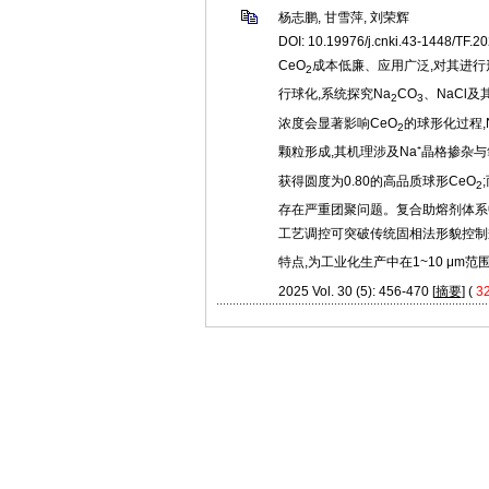
杨志鹏, 甘雪萍, 刘荣辉
DOI: 10.19976/j.cnki.43-1448/TF.2
CeO
成本低廉、应用广泛,对其进行
2
行球化,系统探究Na
CO
、NaCl及
2
3
浓度会显著影响CeO
的球形化过程,
2
颗粒形成,其机理涉及Na⁺晶格掺杂与氧
获得圆度为0.80的高品质球形CeO
2
存在严重团聚问题。复合助熔剂体系
工艺调控可突破传统固相法形貌控制瓶
特点,为工业化生产中在1~10 μm
2025 Vol. 30 (5): 456-470 [
摘要
] (
3