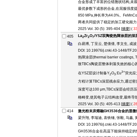
合金形成了丰富的位错胞状结构,未观察
最优参数下成形的合金,在屈服强度提
850 MPa,伸长率为44.0%。F
两者共同提供了稳定的加工硬化能力
2025 Vol. 30 (5): 395-404 [
摘要
] (
3
La
Zr
O
/YSZ双陶瓷热障涂层的
405
2
2
7
白易博, 丁呈云, 楚倩倩, 李文生, 成波
DOI: 10.19976/j.cnki.43-1448/TF.2
热障涂层(thermal barrier c
致TBCs陶瓷层整体剥落失效的核心
3+
在YSZ层设计制备Y
O
:Eu
荧光应力
2
3
方程计算TBCs深层残余应力,通
深度可达100 μm,TBCs深层会
格畸变,使其电子云结构改变,最终导
2025 Vol. 30 (5): 405-413 [
摘要
] (
2
414
激光粉末床熔融GH3536合金的显
梁升翔, 李瑞迪, 袁铁锤, 张毅, 马鑫, 
DOI: 10.19976/j.cnki.43-1448/TF.2
GH3536合金在高温下能保持稳定